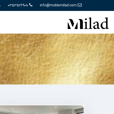
03535269010
info@moblemilad.com